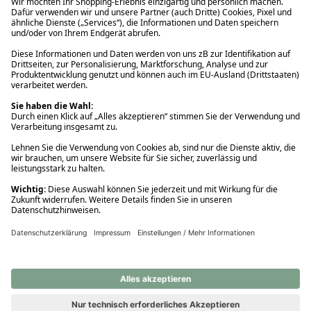
Ups! Da ist etwas schiefgelaufen. Bitte die Seite neu laden oder
nochmals versuchen.
Ups! Da ist etwas schiefgelaufen. Bitte die Seite neu laden oder
nochmals versuchen.
Ups! Da ist etwas schiefgelaufen. Bitte die Seite neu laden oder