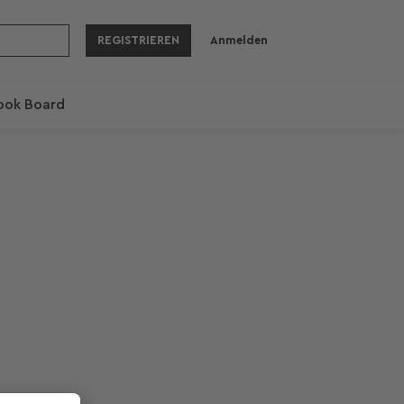
REGISTRIEREN
Anmelden
ook Board