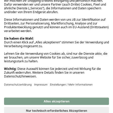
Ups! Da ist etwas schiefgelaufen. Bitte die Seite neu laden oder
nochmals versuchen.
Ups! Da ist etwas schiefgelaufen. Bitte die Seite neu laden oder
nochmals versuchen.
Ups! Da ist etwas schiefgelaufen. Bitte die Seite neu laden oder