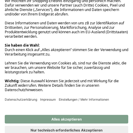
Ups! Da ist etwas schiefgelaufen. Bitte die Seite neu laden oder
nochmals versuchen.
Ups! Da ist etwas schiefgelaufen. Bitte die Seite neu laden oder
nochmals versuchen.
Ups! Da ist etwas schiefgelaufen. Bitte die Seite neu laden oder