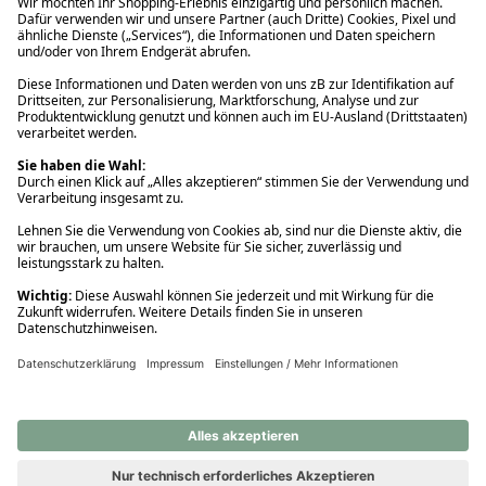
Ups! Da ist etwas schiefgelaufen. Bitte die Seite neu laden oder
nochmals versuchen.
Ups! Da ist etwas schiefgelaufen. Bitte die Seite neu laden oder
nochmals versuchen.
Ups! Da ist etwas schiefgelaufen. Bitte die Seite neu laden oder