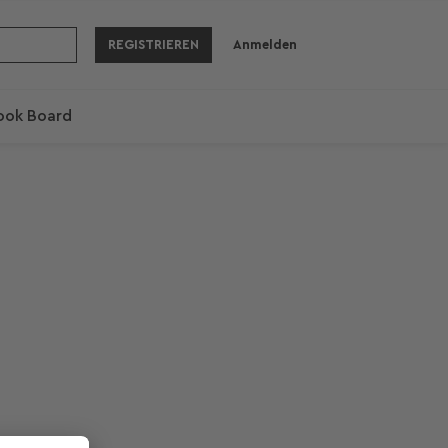
REGISTRIEREN
Anmelden
ook Board