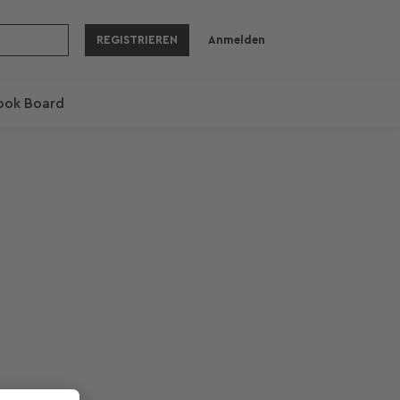
REGISTRIEREN
Anmelden
ook Board