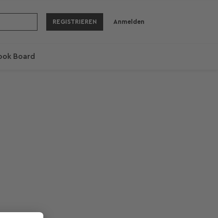
REGISTRIEREN
Anmelden
ook Board