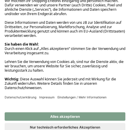
Ups! Da ist etwas schiefgelaufen. Bitte die Seite neu laden oder
nochmals versuchen.
Ups! Da ist etwas schiefgelaufen. Bitte die Seite neu laden oder
nochmals versuchen.
Ups! Da ist etwas schiefgelaufen. Bitte die Seite neu laden oder