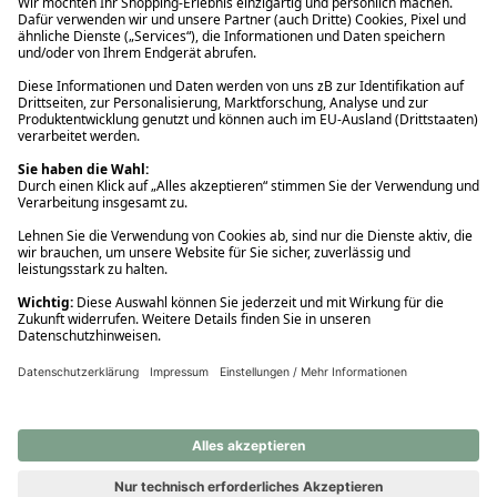
Ups! Da ist etwas schiefgelaufen. Bitte die Seite neu laden oder
nochmals versuchen.
Ups! Da ist etwas schiefgelaufen. Bitte die Seite neu laden oder
nochmals versuchen.
Ups! Da ist etwas schiefgelaufen. Bitte die Seite neu laden oder