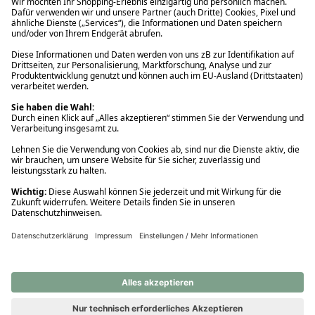
Ups! Da ist etwas schiefgelaufen. Bitte die Seite neu laden oder
nochmals versuchen.
Ups! Da ist etwas schiefgelaufen. Bitte die Seite neu laden oder
nochmals versuchen.
Ups! Da ist etwas schiefgelaufen. Bitte die Seite neu laden oder