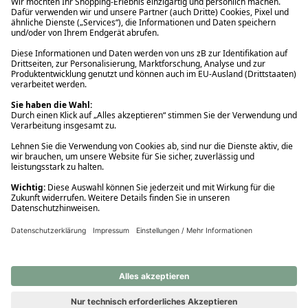
Ups! Da ist etwas schiefgelaufen. Bitte die Seite neu laden oder
nochmals versuchen.
Ups! Da ist etwas schiefgelaufen. Bitte die Seite neu laden oder
nochmals versuchen.
Ups! Da ist etwas schiefgelaufen. Bitte die Seite neu laden oder