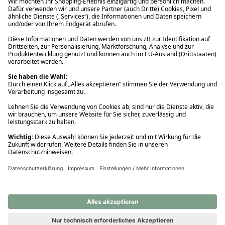
Ups! Da ist etwas schiefgelaufen. Bitte die Seite neu laden oder
nochmals versuchen.
Ups! Da ist etwas schiefgelaufen. Bitte die Seite neu laden oder
nochmals versuchen.
Ups! Da ist etwas schiefgelaufen. Bitte die Seite neu laden oder