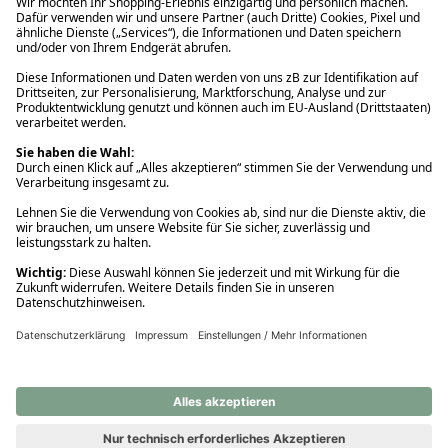
Ups! Da ist etwas schiefgelaufen. Bitte die Seite neu laden oder
nochmals versuchen.
Ups! Da ist etwas schiefgelaufen. Bitte die Seite neu laden oder
nochmals versuchen.
Ups! Da ist etwas schiefgelaufen. Bitte die Seite neu laden oder