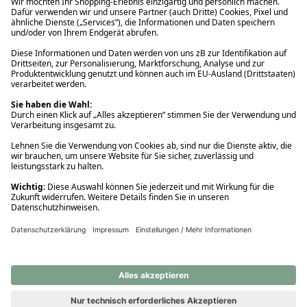
Ups! Da ist etwas schiefgelaufen. Bitte die Seite neu laden oder
nochmals versuchen.
Ups! Da ist etwas schiefgelaufen. Bitte die Seite neu laden oder
nochmals versuchen.
Ups! Da ist etwas schiefgelaufen. Bitte die Seite neu laden oder