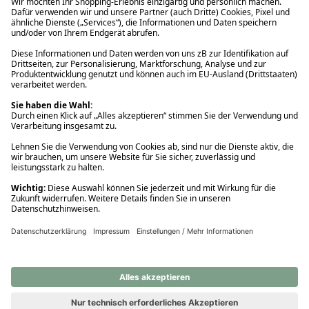
Ups! Da ist etwas schiefgelaufen. Bitte die Seite neu laden oder
nochmals versuchen.
Ups! Da ist etwas schiefgelaufen. Bitte die Seite neu laden oder
nochmals versuchen.
Ups! Da ist etwas schiefgelaufen. Bitte die Seite neu laden oder