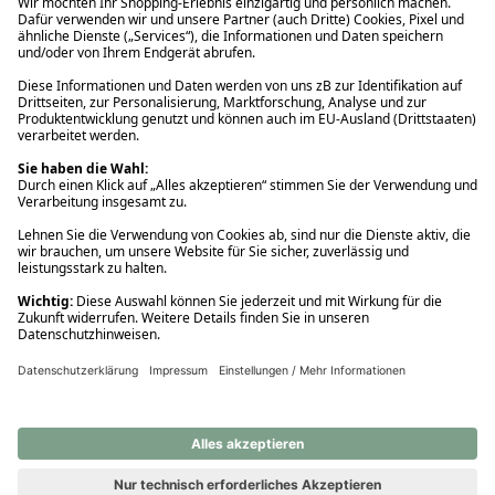
Ups! Da ist etwas schiefgelaufen. Bitte die Seite neu laden oder
nochmals versuchen.
Ups! Da ist etwas schiefgelaufen. Bitte die Seite neu laden oder
nochmals versuchen.
Ups! Da ist etwas schiefgelaufen. Bitte die Seite neu laden oder