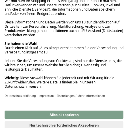
Ups! Da ist etwas schiefgelaufen. Bitte die Seite neu laden oder
nochmals versuchen.
Ups! Da ist etwas schiefgelaufen. Bitte die Seite neu laden oder
nochmals versuchen.
Ups! Da ist etwas schiefgelaufen. Bitte die Seite neu laden oder