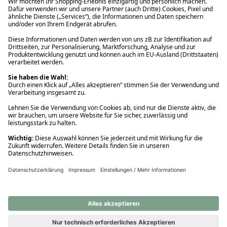
Ups! Da ist etwas schiefgelaufen. Bitte die Seite neu laden oder
nochmals versuchen.
Ups! Da ist etwas schiefgelaufen. Bitte die Seite neu laden oder
nochmals versuchen.
Ups! Da ist etwas schiefgelaufen. Bitte die Seite neu laden oder