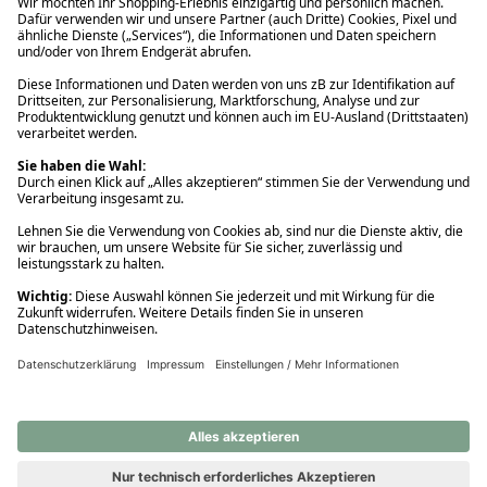
Ups! Da ist etwas schiefgelaufen. Bitte die Seite neu laden oder
nochmals versuchen.
Ups! Da ist etwas schiefgelaufen. Bitte die Seite neu laden oder
nochmals versuchen.
Ups! Da ist etwas schiefgelaufen. Bitte die Seite neu laden oder