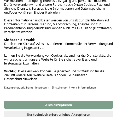
Ups! Da ist etwas schiefgelaufen. Bitte die Seite neu laden oder
nochmals versuchen.
Ups! Da ist etwas schiefgelaufen. Bitte die Seite neu laden oder
nochmals versuchen.
Ups! Da ist etwas schiefgelaufen. Bitte die Seite neu laden oder