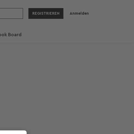
REGISTRIEREN
Anmelden
ook Board