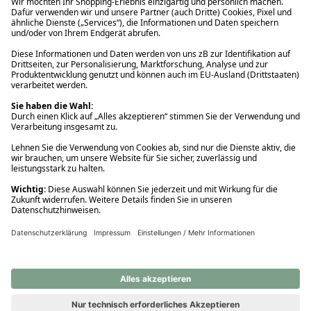
Ups! Da ist etwas schiefgelaufen. Bitte die Seite neu laden oder
nochmals versuchen.
Ups! Da ist etwas schiefgelaufen. Bitte die Seite neu laden oder
nochmals versuchen.
Ups! Da ist etwas schiefgelaufen. Bitte die Seite neu laden oder