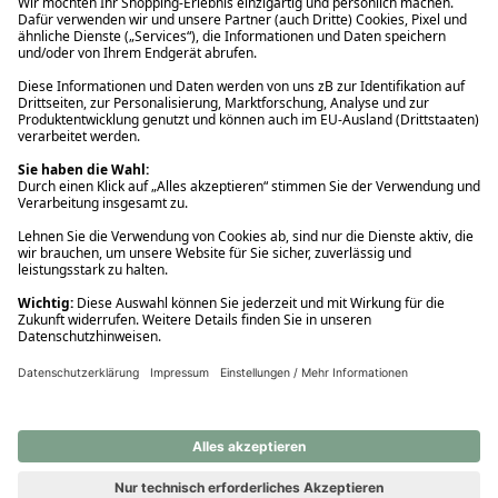
Ups! Da ist etwas schiefgelaufen. Bitte die Seite neu laden oder
nochmals versuchen.
Ups! Da ist etwas schiefgelaufen. Bitte die Seite neu laden oder
nochmals versuchen.
Ups! Da ist etwas schiefgelaufen. Bitte die Seite neu laden oder