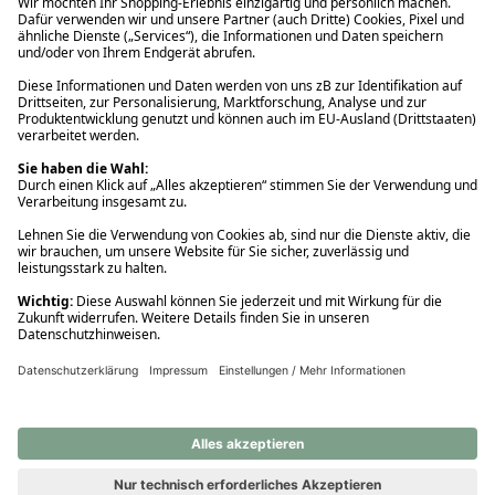
Ups! Da ist etwas schiefgelaufen. Bitte die Seite neu laden oder
nochmals versuchen.
Ups! Da ist etwas schiefgelaufen. Bitte die Seite neu laden oder
nochmals versuchen.
Ups! Da ist etwas schiefgelaufen. Bitte die Seite neu laden oder