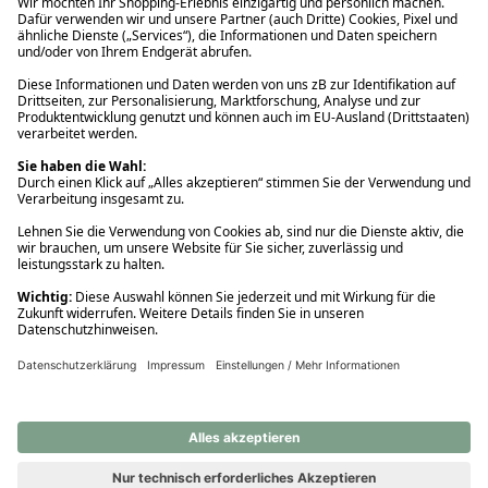
Ups! Da ist etwas schiefgelaufen. Bitte die Seite neu laden oder
nochmals versuchen.
Ups! Da ist etwas schiefgelaufen. Bitte die Seite neu laden oder
nochmals versuchen.
Ups! Da ist etwas schiefgelaufen. Bitte die Seite neu laden oder