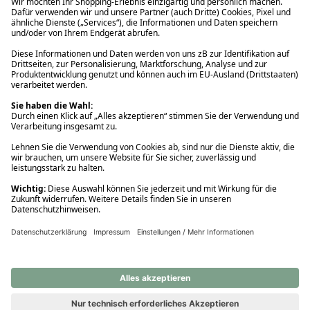
Ups! Da ist etwas schiefgelaufen. Bitte die Seite neu laden oder
nochmals versuchen.
Ups! Da ist etwas schiefgelaufen. Bitte die Seite neu laden oder
nochmals versuchen.
Ups! Da ist etwas schiefgelaufen. Bitte die Seite neu laden oder