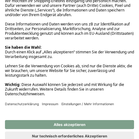
Ups! Da ist etwas schiefgelaufen. Bitte die Seite neu laden oder
nochmals versuchen.
Ups! Da ist etwas schiefgelaufen. Bitte die Seite neu laden oder
nochmals versuchen.
Ups! Da ist etwas schiefgelaufen. Bitte die Seite neu laden oder