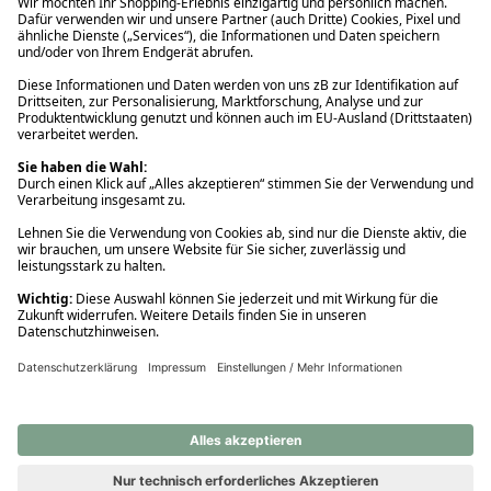
Ups! Da ist etwas schiefgelaufen. Bitte die Seite neu laden oder
nochmals versuchen.
Ups! Da ist etwas schiefgelaufen. Bitte die Seite neu laden oder
nochmals versuchen.
Ups! Da ist etwas schiefgelaufen. Bitte die Seite neu laden oder