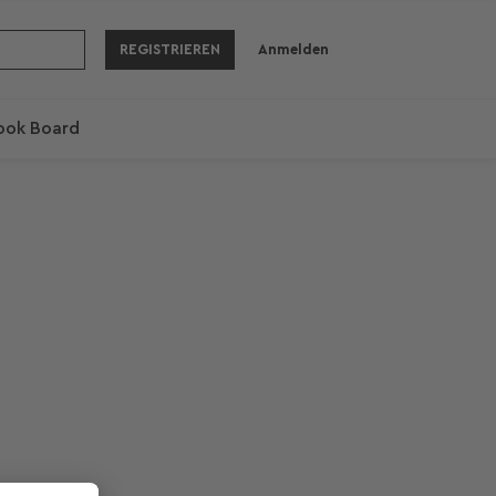
REGISTRIEREN
Anmelden
ook Board