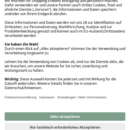
Ups! Da ist etwas schiefgelaufen. Bitte die Seite neu laden oder
nochmals versuchen.
Ups! Da ist etwas schiefgelaufen. Bitte die Seite neu laden oder
nochmals versuchen.
Ups! Da ist etwas schiefgelaufen. Bitte die Seite neu laden oder