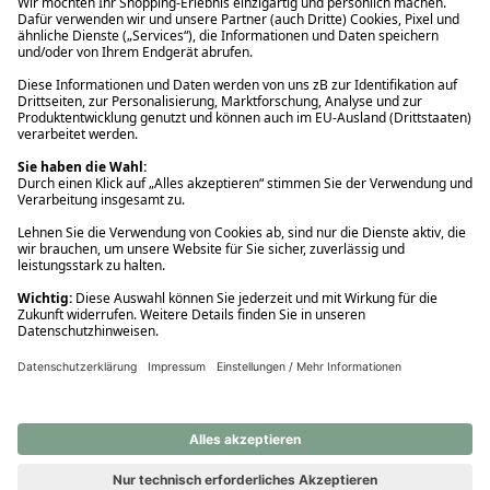
Ups! Da ist etwas schiefgelaufen. Bitte die Seite neu laden oder
nochmals versuchen.
Ups! Da ist etwas schiefgelaufen. Bitte die Seite neu laden oder
nochmals versuchen.
Ups! Da ist etwas schiefgelaufen. Bitte die Seite neu laden oder