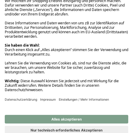
Ups! Da ist etwas schiefgelaufen. Bitte die Seite neu laden oder
nochmals versuchen.
Ups! Da ist etwas schiefgelaufen. Bitte die Seite neu laden oder
nochmals versuchen.
Ups! Da ist etwas schiefgelaufen. Bitte die Seite neu laden oder