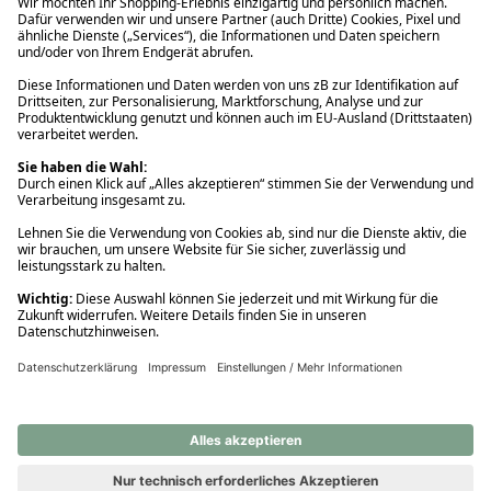
Ups! Da ist etwas schiefgelaufen. Bitte die Seite neu laden oder
nochmals versuchen.
Ups! Da ist etwas schiefgelaufen. Bitte die Seite neu laden oder
nochmals versuchen.
Ups! Da ist etwas schiefgelaufen. Bitte die Seite neu laden oder