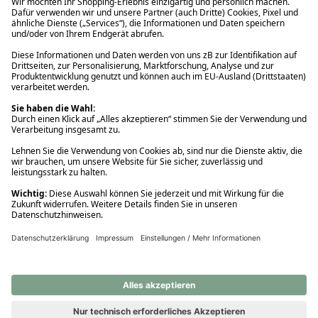
Ups! Da ist etwas schiefgelaufen. Bitte die Seite neu laden oder
nochmals versuchen.
Ups! Da ist etwas schiefgelaufen. Bitte die Seite neu laden oder
nochmals versuchen.
Ups! Da ist etwas schiefgelaufen. Bitte die Seite neu laden oder