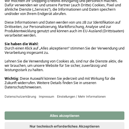
Ups! Da ist etwas schiefgelaufen. Bitte die Seite neu laden oder
nochmals versuchen.
Ups! Da ist etwas schiefgelaufen. Bitte die Seite neu laden oder
nochmals versuchen.
Ups! Da ist etwas schiefgelaufen. Bitte die Seite neu laden oder