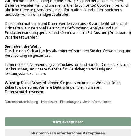
Ups! Da ist etwas schiefgelaufen. Bitte die Seite neu laden oder
nochmals versuchen.
Ups! Da ist etwas schiefgelaufen. Bitte die Seite neu laden oder
nochmals versuchen.
Ups! Da ist etwas schiefgelaufen. Bitte die Seite neu laden oder