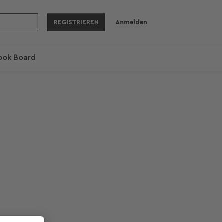
REGISTRIEREN
Anmelden
ook Board