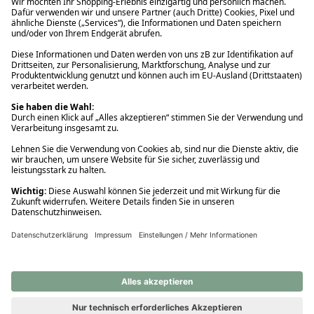
Ups! Da ist etwas schiefgelaufen. Bitte die Seite neu laden oder
nochmals versuchen.
Ups! Da ist etwas schiefgelaufen. Bitte die Seite neu laden oder
nochmals versuchen.
Ups! Da ist etwas schiefgelaufen. Bitte die Seite neu laden oder