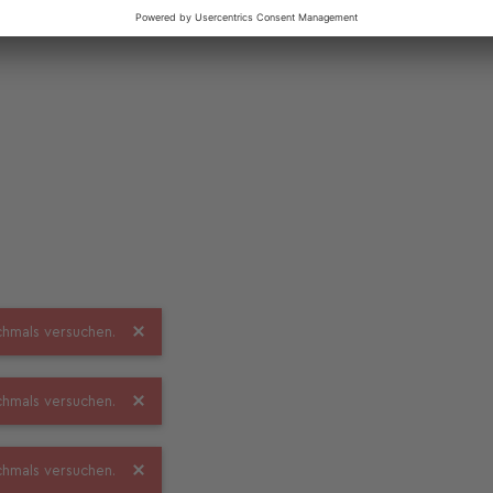
ochmals versuchen.
ochmals versuchen.
ochmals versuchen.