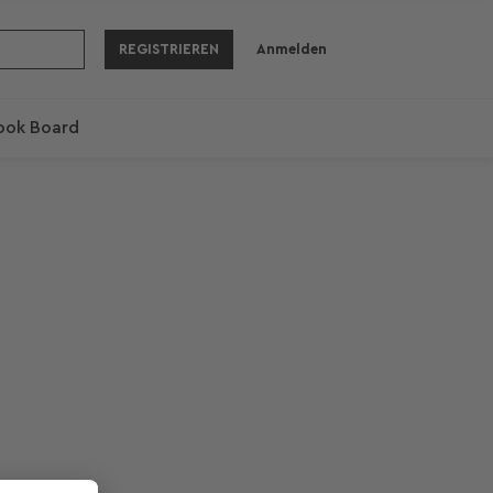
REGISTRIEREN
Anmelden
ook Board