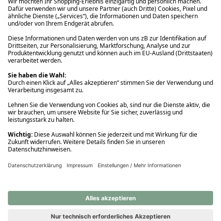
Ups! Da ist etwas schiefgelaufen. Bitte die Seite neu laden oder
nochmals versuchen.
Ups! Da ist etwas schiefgelaufen. Bitte die Seite neu laden oder
nochmals versuchen.
Ups! Da ist etwas schiefgelaufen. Bitte die Seite neu laden oder