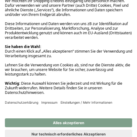
Ups! Da ist etwas schiefgelaufen. Bitte die Seite neu laden oder
nochmals versuchen.
Ups! Da ist etwas schiefgelaufen. Bitte die Seite neu laden oder
nochmals versuchen.
Ups! Da ist etwas schiefgelaufen. Bitte die Seite neu laden oder