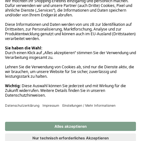
Ups! Da ist etwas schiefgelaufen. Bitte die Seite neu laden oder
nochmals versuchen.
Ups! Da ist etwas schiefgelaufen. Bitte die Seite neu laden oder
nochmals versuchen.
Ups! Da ist etwas schiefgelaufen. Bitte die Seite neu laden oder