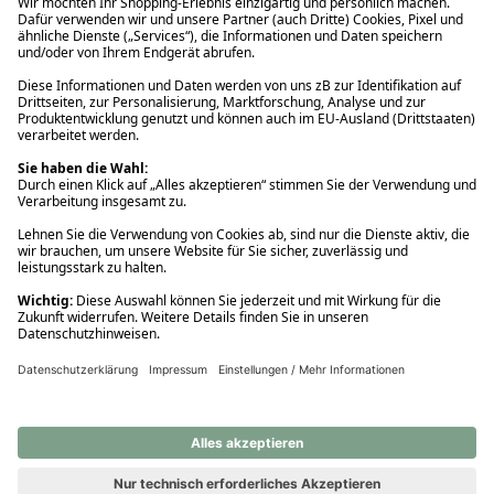
Ups! Da ist etwas schiefgelaufen. Bitte die Seite neu laden oder
nochmals versuchen.
Ups! Da ist etwas schiefgelaufen. Bitte die Seite neu laden oder
nochmals versuchen.
Ups! Da ist etwas schiefgelaufen. Bitte die Seite neu laden oder