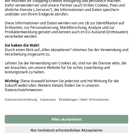
Ups! Da ist etwas schiefgelaufen. Bitte die Seite neu laden oder
nochmals versuchen.
Ups! Da ist etwas schiefgelaufen. Bitte die Seite neu laden oder
nochmals versuchen.
Ups! Da ist etwas schiefgelaufen. Bitte die Seite neu laden oder