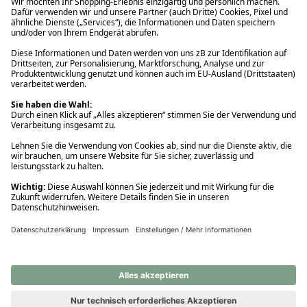
Ups! Da ist etwas schiefgelaufen. Bitte die Seite neu laden oder
nochmals versuchen.
Ups! Da ist etwas schiefgelaufen. Bitte die Seite neu laden oder
nochmals versuchen.
Ups! Da ist etwas schiefgelaufen. Bitte die Seite neu laden oder