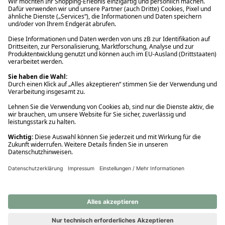
Ups! Da ist etwas schiefgelaufen. Bitte die Seite neu laden oder
nochmals versuchen.
Ups! Da ist etwas schiefgelaufen. Bitte die Seite neu laden oder
nochmals versuchen.
Ups! Da ist etwas schiefgelaufen. Bitte die Seite neu laden oder