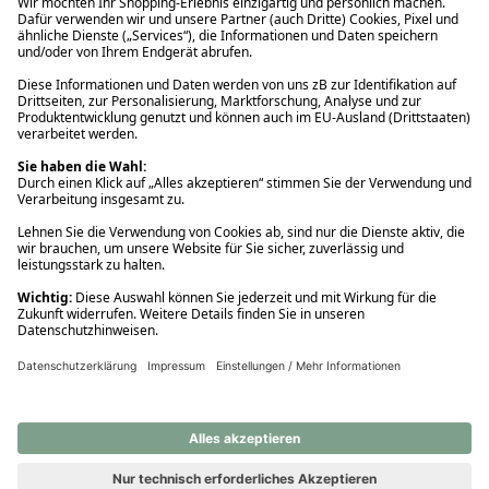
Ups! Da ist etwas schiefgelaufen. Bitte die Seite neu laden oder
nochmals versuchen.
Ups! Da ist etwas schiefgelaufen. Bitte die Seite neu laden oder
nochmals versuchen.
Ups! Da ist etwas schiefgelaufen. Bitte die Seite neu laden oder