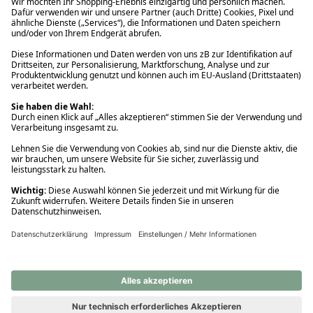
Ups! Da ist etwas schiefgelaufen. Bitte die Seite neu laden oder
nochmals versuchen.
Ups! Da ist etwas schiefgelaufen. Bitte die Seite neu laden oder
nochmals versuchen.
Ups! Da ist etwas schiefgelaufen. Bitte die Seite neu laden oder